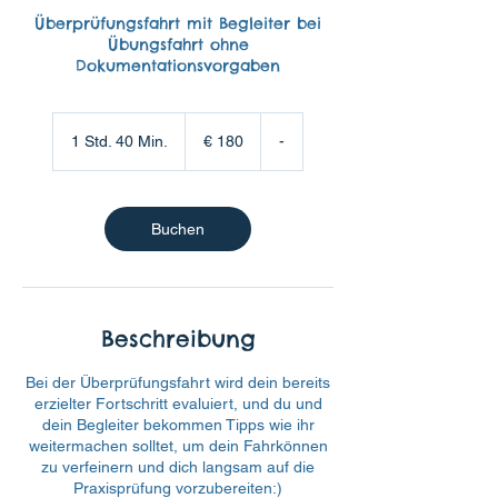
Überprüfungsfahrt mit Begleiter bei
Übungsfahrt ohne
Dokumentationsvorgaben
180
Euro
1 Std. 40 Min.
1
€ 180
-
S
t
d
4
Buchen
0
M
i
n
.
Beschreibung
Bei der Überprüfungsfahrt wird dein bereits
erzielter Fortschritt evaluiert, und du und
dein Begleiter bekommen Tipps wie ihr
weitermachen solltet, um dein Fahrkönnen
zu verfeinern und dich langsam auf die
Praxisprüfung vorzubereiten:)