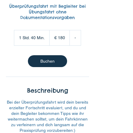
Überprüfungsfahrt mit Begleiter bei
Übungsfahrt ohne
Dokumentationsvorgaben
180
Euro
1 Std. 40 Min.
1
€ 180
-
S
t
d
4
Buchen
0
M
i
n
.
Beschreibung
Bei der Überprüfungsfahrt wird dein bereits
erzielter Fortschritt evaluiert, und du und
dein Begleiter bekommen Tipps wie ihr
weitermachen solltet, um dein Fahrkönnen
zu verfeinern und dich langsam auf die
Praxisprüfung vorzubereiten:)