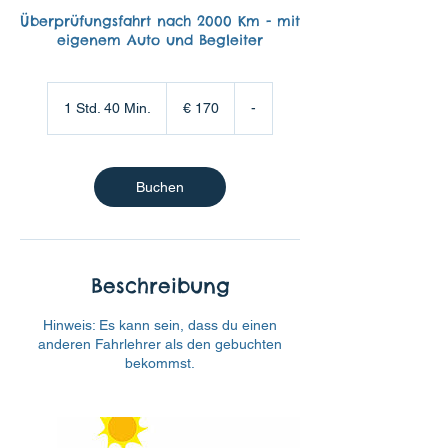
Überprüfungsfahrt nach 2000 Km - mit
eigenem Auto und Begleiter
170
Euro
1 Std. 40 Min.
1
€ 170
-
S
t
d
4
Buchen
0
M
i
n
.
Beschreibung
Hinweis: Es kann sein, dass du einen
anderen Fahrlehrer als den gebuchten
bekommst.