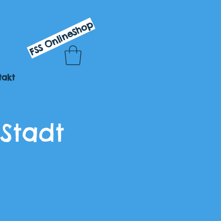
FSS OnlineShop
takt
Stadt