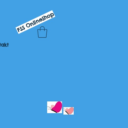
FSS OnlineShop
takt