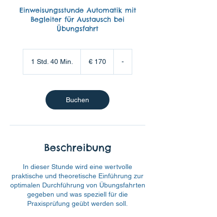
Einweisungsstunde Automatik mit
Begleiter für Austausch bei
Übungsfahrt
170
Euro
1 Std. 40 Min.
1
€ 170
-
S
t
d
4
Buchen
0
M
i
n
.
Beschreibung
In dieser Stunde wird eine wertvolle
praktische und theoretische Einführung zur
optimalen Durchführung von Übungsfahrten
gegeben und was speziell für die
Praxisprüfung geübt werden soll.