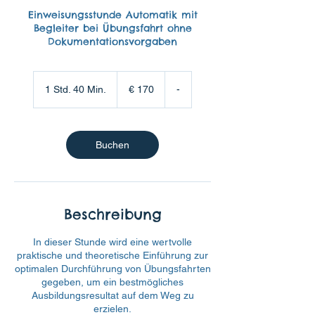
Einweisungsstunde Automatik mit
Begleiter bei Übungsfahrt ohne
Dokumentationsvorgaben
170
Euro
1 Std. 40 Min.
1
€ 170
-
S
t
d
4
Buchen
0
M
i
n
.
Beschreibung
In dieser Stunde wird eine wertvolle
praktische und theoretische Einführung zur
optimalen Durchführung von Übungsfahrten
gegeben, um ein bestmögliches
Ausbildungsresultat auf dem Weg zu
erzielen.