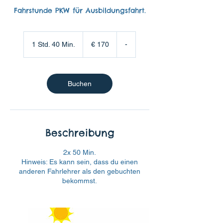
Fahrstunde PKW für Ausbildungsfahrt.
170
Euro
1 Std. 40 Min.
1
€ 170
-
S
t
d
4
Buchen
0
M
i
n
.
Beschreibung
2x 50 Min.
Hinweis: Es kann sein, dass du einen
anderen Fahrlehrer als den gebuchten
bekommst.