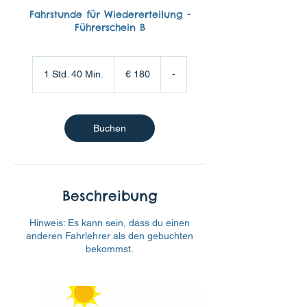
Fahrstunde für Wiedererteilung -
Führerschein B
180
Euro
1 Std. 40 Min.
1
€ 180
-
S
t
d
4
Buchen
0
M
i
n
.
Beschreibung
Hinweis: Es kann sein, dass du einen
anderen Fahrlehrer als den gebuchten
bekommst.